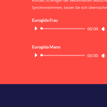
Kontakt zu einigen der bekanntesten deutsch
Synchronstimmen, lassen Sie sich überrasch
Eurogida Frau
Audio-
00:00
Player
Eurogida Mann
Audio-
00:00
Player