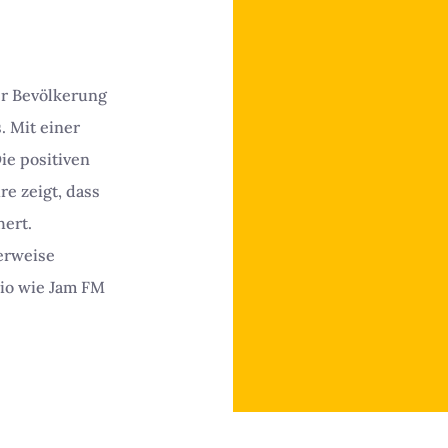
er Bevölkerung
. Mit einer
ie positiven
e zeigt, dass
ert.
erweise
dio wie Jam FM