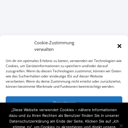
Cookie-Zustimmung
verwalten
KONTAKT
Um dir ein optimales Erlebnis zu bieten, verwenden wir Technologien wie
Cookies, um Geräteinformationen zu speichern und/oder darauf
zuzugreifen. Wenn du diesen Technologien zustimmst, können wir Daten
Wir freuen uns auf Ihre Anfrage
wie das Surfverhalten oder eindeutige IDs auf dieser Website
verarbeiten. Wenn du deine Zustimmung nicht erteilst oder zurückziehst,

+49 (0)1734101111
können bestimmte Merkmale und Funktionen beeinträchtigt werden.

mail@arcitymedia.de
Akzeptieren
„Diese Website verwendet Cookies – nähere Informationen

Horstweg 32 14059 Berlin
Ablehnen
dazu und zu Ihren Rechten als Benutzer finden Sie in unserer
Datenschutzerklärung am Ende der Seite. Klicken Sie auf „Ich
stimme zu“, um Cookies zu akzeptieren und direkt unsere