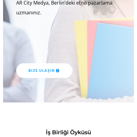
AR City Medya, Berlin’deki etno pazarlama
uzmanınız.
BIZE ULAŞIN
İş Birliği Öyküsü