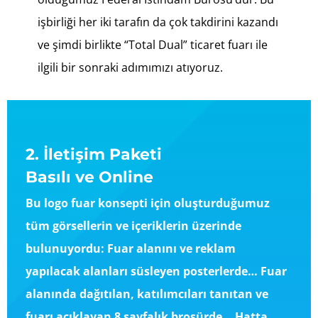
işbirliği her iki tarafın da çok takdirini kazandı
ve şimdi birlikte “Total Dual” ticaret fuarı ile
ilgili bir sonraki adımımızı atıyoruz.
2. İletişim Paketi
Basılı ve Online
Bu logo fuar konsepti için oluşturduğumuz
tüm görsellerin ve içeriklerin üzerinde
bulunuyordu: Fuar alanını ve reklam
yapılacak alanları süsleyen posterlerde… Fuar
alanında dağıtılan, katılımcıları tanıtan ve
fuarı açıklayan 8 sayfalık broşürde… Hatta