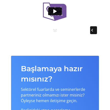
Başlamaya hazır
mısınız?
Sektörel fuarlarda ve seminerlerde
partneriniz olmamızı ister misiniz?
Öyleyse hemen iletişime geçin.