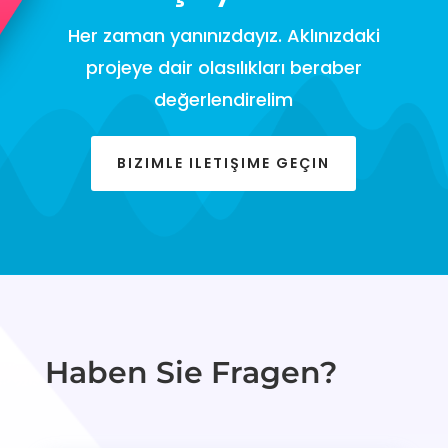
Her zaman yanınızdayız. Aklınızdaki
projeye dair olasılıkları beraber
değerlendirelim
BIZIMLE ILETIŞIME GEÇIN
Haben Sie Fragen?