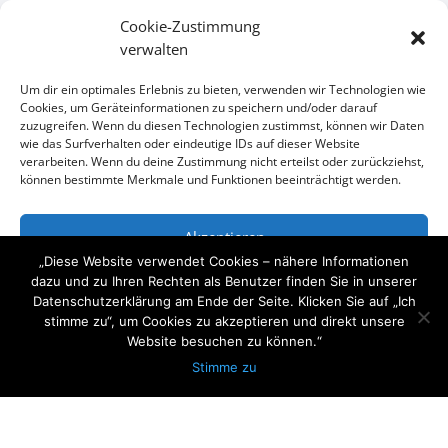
Cookie-Zustimmung
verwalten
Um dir ein optimales Erlebnis zu bieten, verwenden wir Technologien wie
Cookies, um Geräteinformationen zu speichern und/oder darauf
zuzugreifen. Wenn du diesen Technologien zustimmst, können wir Daten
wie das Surfverhalten oder eindeutige IDs auf dieser Website
verarbeiten. Wenn du deine Zustimmung nicht erteilst oder zurückziehst,
können bestimmte Merkmale und Funktionen beeinträchtigt werden.
Akzeptieren
„Diese Website verwendet Cookies – nähere Informationen
Ablehnen
dazu und zu Ihren Rechten als Benutzer finden Sie in unserer
KONTAKT
Datenschutzerklärung am Ende der Seite. Klicken Sie auf „Ich
stimme zu“, um Cookies zu akzeptieren und direkt unsere
Einstellungen ansehen
Website besuchen zu können.“
Wir freuen uns auf Ihre Anfrage
Stimme zu
Datenschutzerklärung
Impressum

+49 (0)1734101111

mail@arcitymedia.de