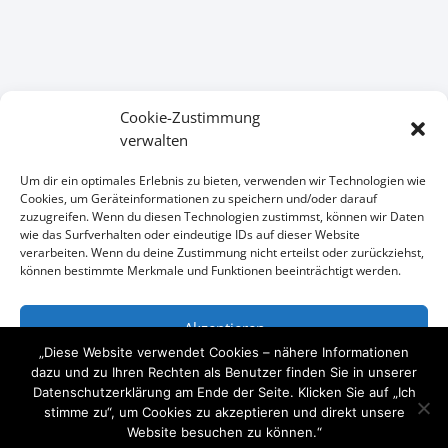
Cookie-Zustimmung
verwalten
KONTAKT
Um dir ein optimales Erlebnis zu bieten, verwenden wir Technologien wie
Cookies, um Geräteinformationen zu speichern und/oder darauf
zuzugreifen. Wenn du diesen Technologien zustimmst, können wir Daten
Wir freuen uns auf Ihre Anfrage
wie das Surfverhalten oder eindeutige IDs auf dieser Website
verarbeiten. Wenn du deine Zustimmung nicht erteilst oder zurückziehst,

+49 (0)1734101111
können bestimmte Merkmale und Funktionen beeinträchtigt werden.

mail@arcitymedia.de
Akzeptieren
„Diese Website verwendet Cookies – nähere Informationen

Horstweg 32 14059 Berlin
Ablehnen
dazu und zu Ihren Rechten als Benutzer finden Sie in unserer
Datenschutzerklärung am Ende der Seite. Klicken Sie auf „Ich
stimme zu“, um Cookies zu akzeptieren und direkt unsere
Einstellungen ansehen
Website besuchen zu können.“