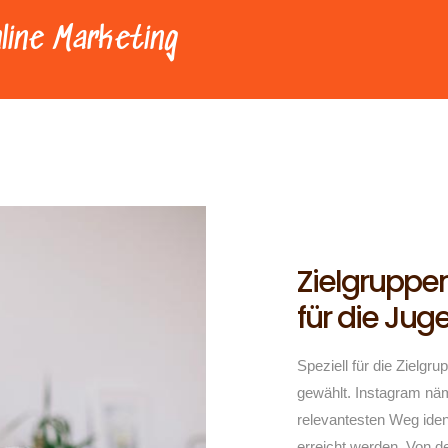
line Marketing
Zielgruppe
für die Ju
Speziell für die Zielg
gewählt. Instagram
nä
relevantesten Weg ident
erreicht werden. Von de