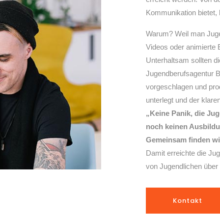
Kommunikation bietet, h
Warum? Weil man
Juge
Videos oder animierte Er
Unterhaltsam sollten die
Jugendberufsagentur B
vorgeschlagen und produ
unterlegt und der
klare
„Keine Panik, die Jug
noch keinen Ausbildun
Gemeinsam finden wir 
Damit erreichte die Jug
von Jugendlichen über
Kontakt