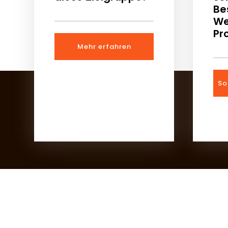
Be
We
Pr
Mehr erfahren
So