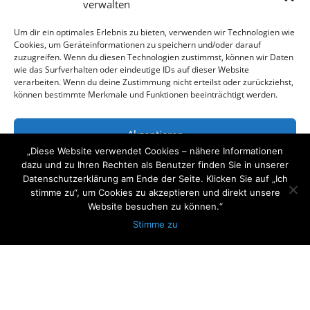
verwalten
KONTAKT
Um dir ein optimales Erlebnis zu bieten, verwenden wir Technologien wie
Cookies, um Geräteinformationen zu speichern und/oder darauf
Wir freuen uns auf Ihre Anfrage
zuzugreifen. Wenn du diesen Technologien zustimmst, können wir Daten
wie das Surfverhalten oder eindeutige IDs auf dieser Website

+49 (0)1734101111
verarbeiten. Wenn du deine Zustimmung nicht erteilst oder zurückziehst,
können bestimmte Merkmale und Funktionen beeinträchtigt werden.

mail@arcitymedia.de
Akzeptieren

Horstweg 32 14059 Berlin
„Diese Website verwendet Cookies – nähere Informationen
Ablehnen
dazu und zu Ihren Rechten als Benutzer finden Sie in unserer
Datenschutzerklärung am Ende der Seite. Klicken Sie auf „Ich
stimme zu“, um Cookies zu akzeptieren und direkt unsere
Einstellungen ansehen
Website besuchen zu können.“
Stimme zu
Datenschutzerklärung
Impressum